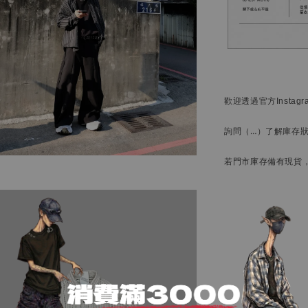
歡迎透過官方
Instag
詢問
（…）
了解庫存
若門市庫存備有現貨