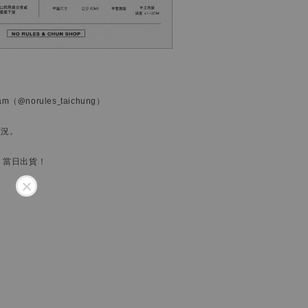
ram
（@norules_taichung）
狀況。
，當日出貨！