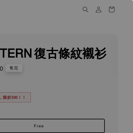
STERN 復古條紋襯衫
0
售完
0，限折300！！
Free