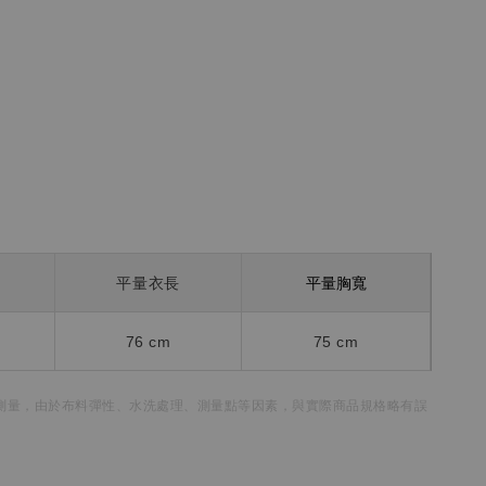
平量胸寬
平量衣長
76 cm
75 cm
測量，
由於布料彈性、水洗處理、測量點等因素，
與實際商品規格略有誤