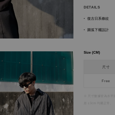
DETAILS
復古日系條紋
•
圓弧下襬
設計
•
Size (CM)⁡⁡
尺寸
Free
※ 尺寸數據皆為水平
差 ±3cm 均屬正常。