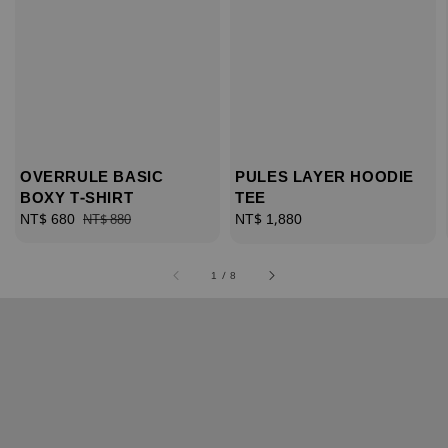
OVERRULE BASIC
PULES LAYER HOODIE
BOXY T-SHIRT
TEE
Sale
NT$ 680
Regular
Regular
NT$ 1,880
NT$ 880
price
price
price
1
/
8