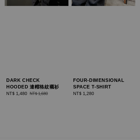
DARK CHECK
FOUR-DIMENSIONAL
HOODED 連帽格紋襯衫
SPACE T-SHIRT
Sale
NT$ 1,480
Regular
Regular
NT$ 1,280
NT$ 1,680
price
price
price