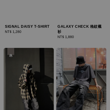
SIGNAL DAISY T-SHIRT
GALAXY CHECK 格紋襯
衫
Regular
NT$ 1,280
price
Regular
NT$ 1,880
price
優惠