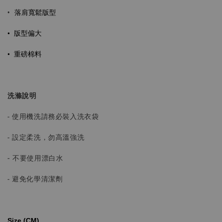
落肩寬鬆版型
•
• 版型偏大
•
重磅棉料
洗滌說明
- 使用機洗請務必裝入洗衣袋
- 設定柔洗，勿高溫強洗
-
不要使用漂白水
- 避免化學清潔劑
Size (CM)⁡⁡