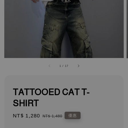
1
/
17
TATTOOED CAT T-
SHIRT
Sale
NT$ 1,280
Regular
優惠
NT$ 1,480
price
price