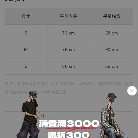
平量胸寬
尺寸
平量衣長
S
73 cm
58 cm
M
76 cm
60 cm
L
80 cm
65 cm
※ 尺寸數據皆為水平測量，
由於布料彈性、水洗處理、測量點等因素，
與實
際商品規格略有誤差 ±3cm 均屬正常。