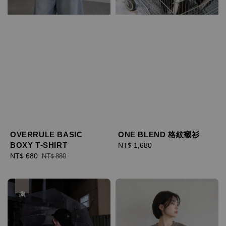
OVERRULE BASIC
ONE BLEND 格紋襯衫
BOXY T-SHIRT
Regular
NT$ 1,680
Sale
NT$ 680
Regular
price
NT$ 880
price
price
優惠