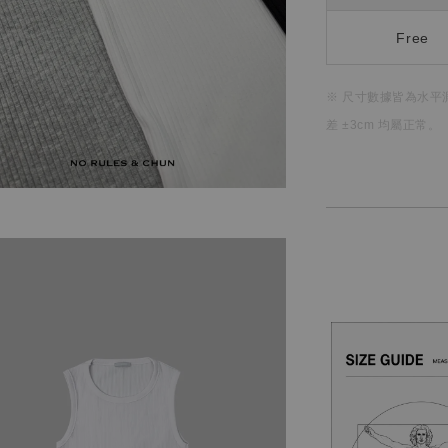
Free
※ 尺寸數據皆為水平
差 ±3cm 均屬正常。