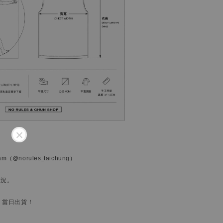
ram
（@norules_taichung）
狀況。
，當日出貨！