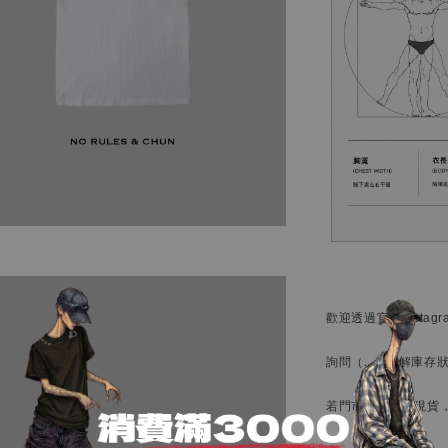
歡迎透過官方
Instag
詢問
（…）
了解庫存
若門市庫存備有現貨