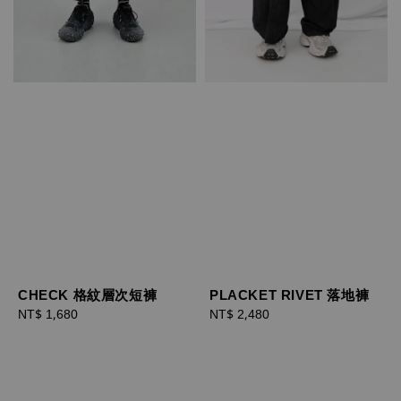
CHECK 格紋層次短褲
PLACKET RIVET 落地褲
Regular
NT$ 1,680
Regular
NT$ 2,480
price
price