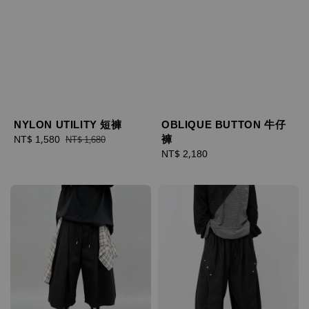
OBLIQUE BUTTON 牛仔
NYLON UTILITY 短褲
褲
Sale
NT$ 1,580
Regular
NT$ 1,680
Regular
NT$ 2,180
price
price
price