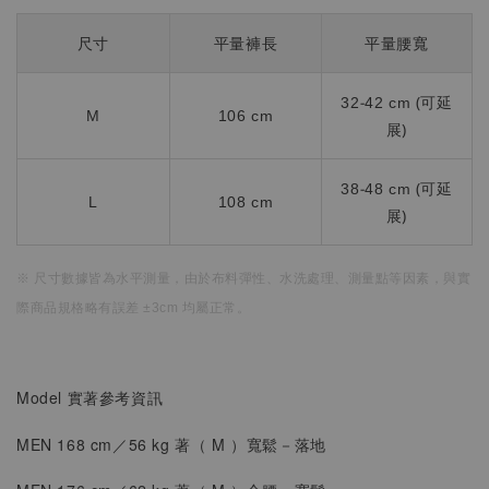
尺寸
平量褲長
平量腰寬
32-42 cm (可延
M
106 cm
展)
38-48 cm (可延
L
108 cm
展)
※ 尺寸數據皆為水平測量，
由於布料彈性、水洗處理、測量點等因素，
與實
際商品規格略有誤差 ±3cm 均屬正常。
Model 實著參考資訊
MEN 168 cm／56 kg 著（
M
）
寬鬆
－落地