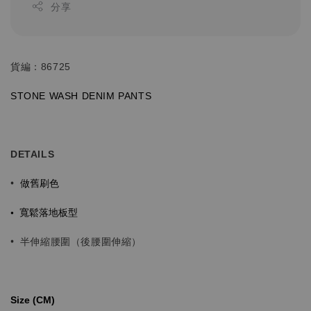
分享
貨編：86725
STONE WASH
DENIM
PANTS
DETAILS
做舊刷色
•
•
寬鬆落地板型
•
半伸縮腰圍（後腰圍伸縮）
Size (CM)⁡⁡