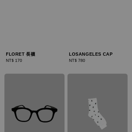
FLORET 長襪
LOSANGELES CAP
Regular
NT$ 170
Regular
NT$ 780
price
price