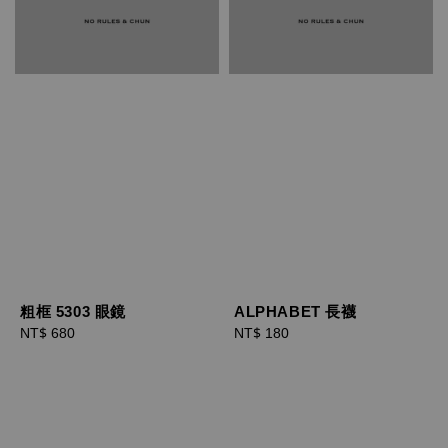
粗框 5303 眼鏡
ALPHABET 長襪
Regular
NT$ 680
Regular
NT$ 180
price
price