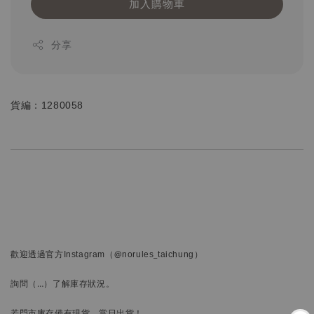
加入購物車
分享
貨編：1280058
歡迎透過官方
Instagram
（@norules_taichung）
詢問
（…）
了解庫存狀況。
若門市庫存備有現貨，當日出貨！