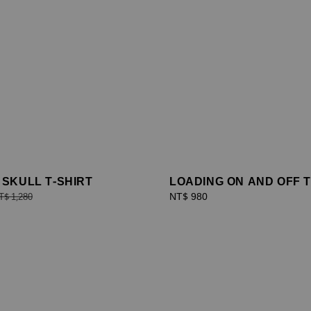
SKULL T-SHIRT
LOADING ON AND OFF T
egular
Regular
NT$ 980
T$ 1,280
rice
price