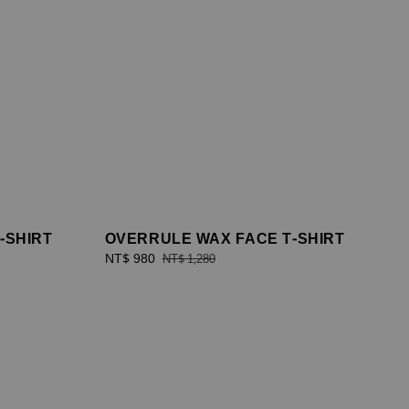
-SHIRT
OVERRULE WAX FACE T-SHIRT
Sale
NT$ 980
Regular
NT$ 1,280
price
price