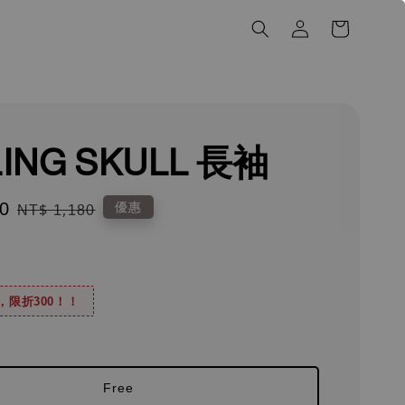
LING SKULL 長袖
0
Regular
優惠
NT$ 1,180
price
0，限折300！！
Free