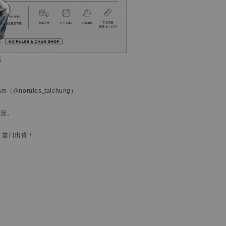
ram
（@norules_taichung）
狀況。
，當日出貨！