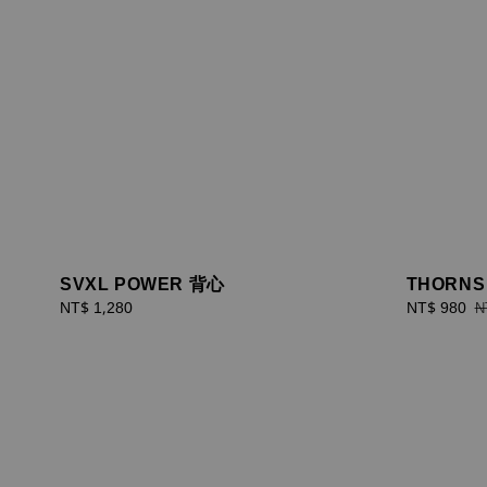
SVXL POWER 背心
THORNS 
Regular
NT$ 1,280
Sale
NT$ 980
R
N
price
price
p