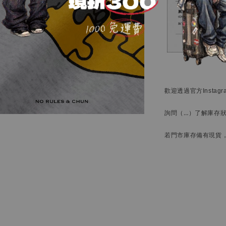
歡迎透過官方
Instag
詢問
（…）
了解庫存
若門市庫存備有現貨