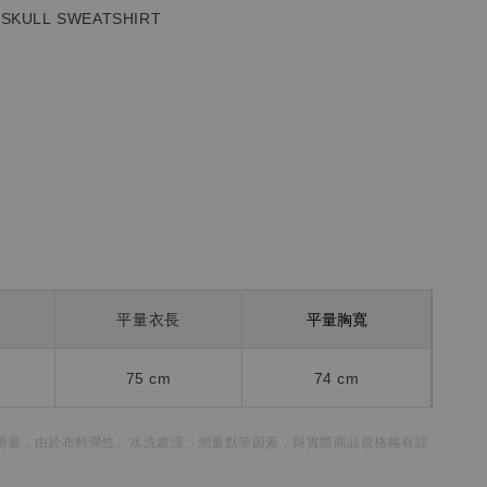
 SKULL
SWEATSHIRT
平量胸寬
平量衣長
75 cm
74 cm
測量，
由於布料彈性、水洗處理、測量點等因素，
與實際商品規格略有誤