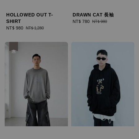
DRAWN CAT 長袖
HOLLOWED OUT T-
SHIRT
Sale
NT$ 780
Regular
NT$ 980
price
price
Sale
NT$ 980
Regular
NT$ 1,280
price
price
優惠