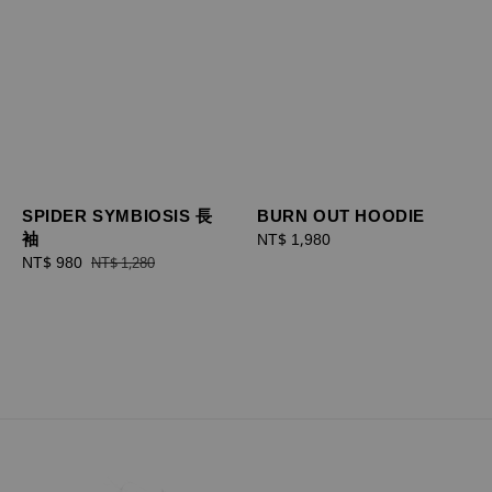
SPIDER SYMBIOSIS 長
BURN OUT HOODIE
袖
Regular
NT$ 1,980
Sale
NT$ 980
Regular
price
NT$ 1,280
price
price