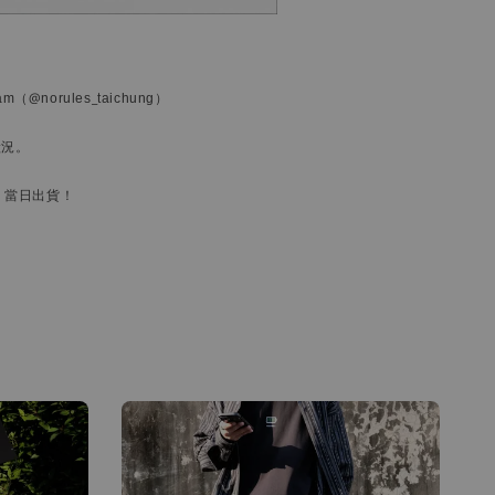
ram
（@norules_taichung）
狀況。
，當日出貨！