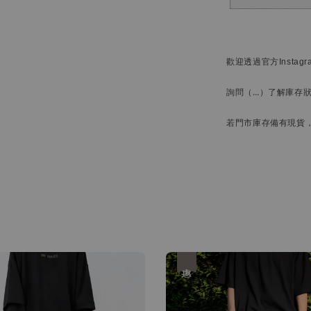
歡迎透過官方
Instag
詢問
（…）
了解庫存
若門市庫存備有現貨
優惠