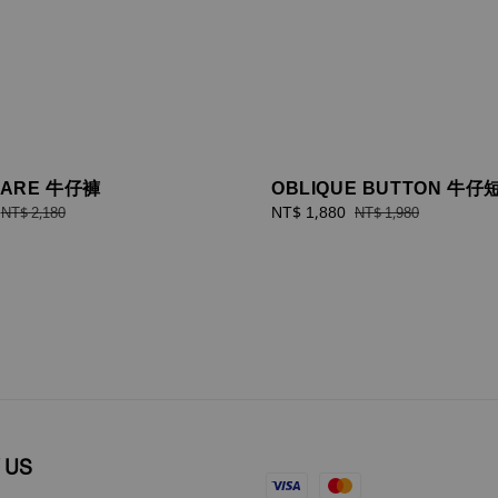
LARE 牛仔褲
OBLIQUE BUTTON 牛仔
Regular
Sale
NT$ 1,880
Regular
NT$ 2,180
NT$ 1,980
price
price
price
 US