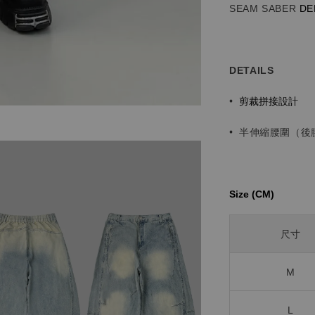
SEAM SABER
DE
DETAILS
剪裁拼接設計
•
•
半伸縮腰圍（後
Size (CM)⁡⁡
尺寸
M
L