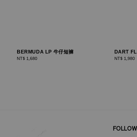
BERMUDA LP 牛仔短褲
DART F
Regular
NT$ 1,680
Sale
NT$ 1,980
price
price
FOLLOW