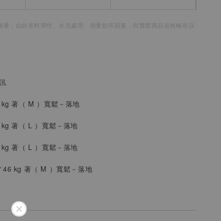
測量，
由於布料彈性、水洗處理、測量點等因素，
與實際商品規格略有誤
資訊
8 kg 著（
M
）
寬鬆
－落地
2 kg 著（
L
）寬鬆
－落地
2 kg 著（
L
）
寬鬆
－
落地
／46 kg 著（
M
）
寬鬆－落地