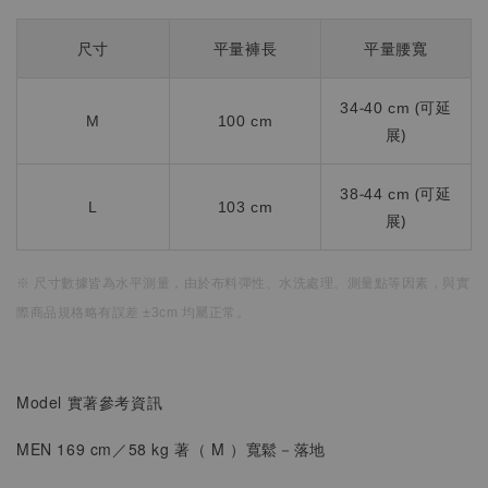
尺寸
平量褲長
平量腰寬
34-40 cm (可延
M
100 cm
展)
38-44 cm (可延
L
103 cm
展)
※ 尺寸數據皆為水平測量，
由於布料彈性、水洗處理、測量點等因素，
與實
際商品規格略有誤差 ±3cm 均屬正常。
Model 實著參考資訊
MEN 169 cm／58 kg 著（
M
）
寬鬆
－落地