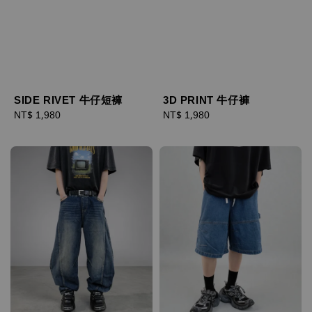
SIDE RIVET 牛仔短褲
3D PRINT 牛仔褲
Regular
NT$ 1,980
Regular
NT$ 1,980
price
price