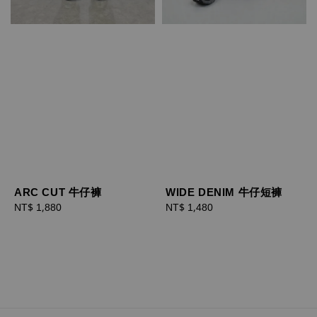
ARC CUT 牛仔褲
WIDE DENIM 牛仔短褲
Regular
NT$ 1,880
Regular
NT$ 1,480
price
price