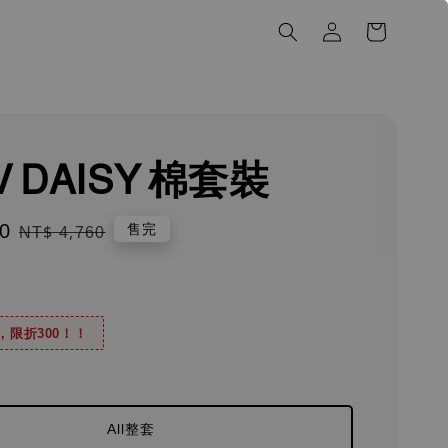
V DAISY 棉套裝
0
Regular
售完
NT$ 4,760
price
0，限折300！！
All整套