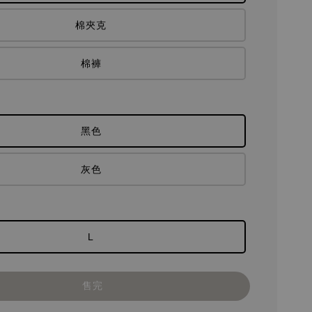
棉夾克
棉褲
黑色
灰色
L
售完