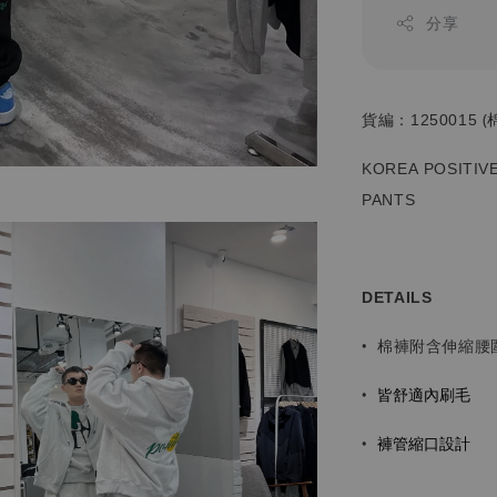
分享
貨編：1250015 (棉
KOREA POSITIVE
PANTS
DETAILS
•
棉褲附含伸縮腰
皆舒適內刷毛
•
褲管縮口設計
•