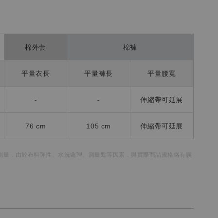
棉外套
棉褲
平量衣長
平量褲長
平量腰寬
-
-
伸縮帶可延展
76 cm
105 cm
伸縮帶可延展
測量，
由於布料彈性、水洗處理、測量點等因素，
與實際商品規格略有誤