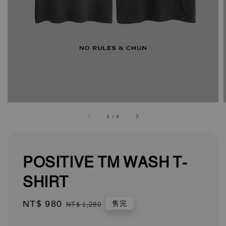
1
/
4
POSITIVE TM WASH T-
SHIRT
Sale
NT$ 980
Regular
售完
NT$ 1,280
price
price