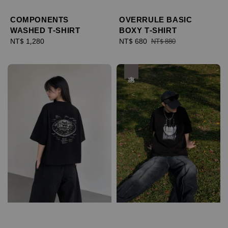
COMPONENTS
OVERRULE BASIC
WASHED T-SHIRT
BOXY T-SHIRT
Regular
NT$ 1,280
Sale
NT$ 680
Regular
NT$ 880
price
price
price
優惠