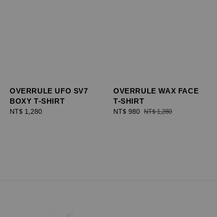
OVERRULE UFO SV7
OVERRULE WAX FACE
BOXY T-SHIRT
T-SHIRT
Regular
NT$ 1,280
Sale
NT$ 980
Regular
NT$ 1,280
price
price
price