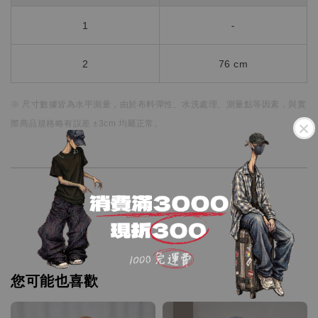
1
-
2
76 cm
※ 尺寸數據皆為水平測量，
由於布料彈性、水洗處理、測量點等因素，
與實
際商品規格略有誤差 ±3cm 均屬正常。
您可能也喜歡
優惠