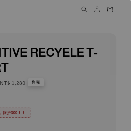
TIVE RECYELE T-
RT
Regular
售完
NT$ 1,280
price
0，限折300！！