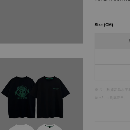
Size (CM)⁡⁡
※ 尺寸數據皆為水平
差 ±3cm 均屬正常。