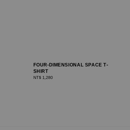
FOUR-DIMENSIONAL SPACE T-
SHIRT
Regular
NT$ 1,280
price