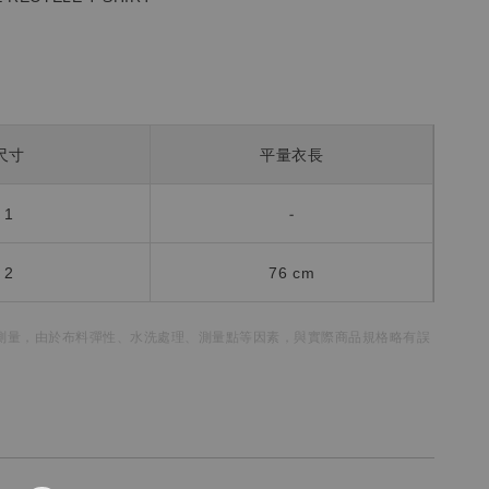
尺寸
平量衣長
1
-
2
76 cm
測量，
由於布料彈性、水洗處理、測量點等因素，
與實際商品規格略有誤