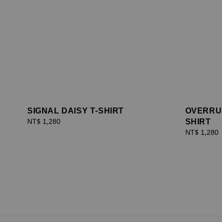
SIGNAL DAISY T-SHIRT
OVERRUL
SHIRT
Regular
NT$ 1,280
price
Regular
NT$ 1,280
price