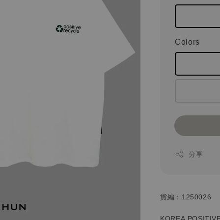
Colors
分享
貨編：1250026
KOREA POSITIVE