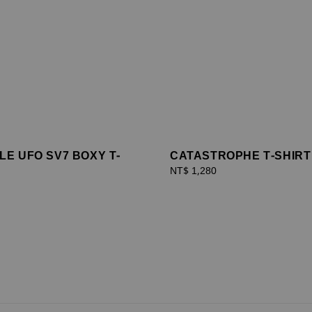
E UFO SV7 BOXY T-
CATASTROPHE T-SHIRT
Regular
NT$ 1,280
price