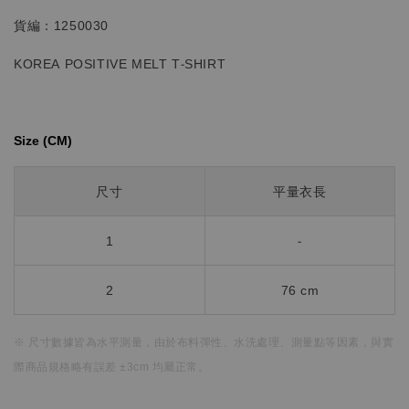
貨編：1250030
KOREA POSITIVE MELT T-SHIRT
Size (CM)⁡⁡
尺寸
平量衣長
1
-
2
76 cm
※ 尺寸數據皆為水平測量，
由於布料彈性、水洗處理、測量點等因素，
與實
際商品規格略有誤差 ±3cm 均屬正常。