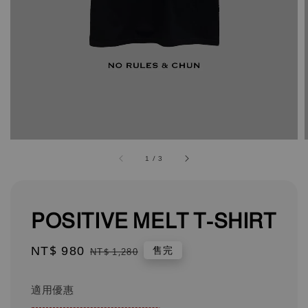
1
/
3
POSITIVE MELT T-SHIRT
Sale
NT$ 980
Regular
售完
NT$ 1,280
price
price
適用優惠