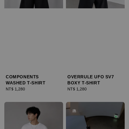
COMPONENTS
OVERRULE UFO SV7
WASHED T-SHIRT
BOXY T-SHIRT
Regular
NT$ 1,280
Regular
NT$ 1,280
price
price
優惠