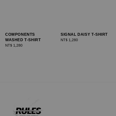
COMPONENTS
SIGNAL DAISY T-SHIRT
WASHED T-SHIRT
Regular
NT$ 1,280
Regular
NT$ 1,280
price
price