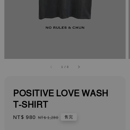
1
/
3
POSITIVE LOVE WASH
T-SHIRT
Sale
NT$ 980
Regular
售完
NT$ 1,280
price
price