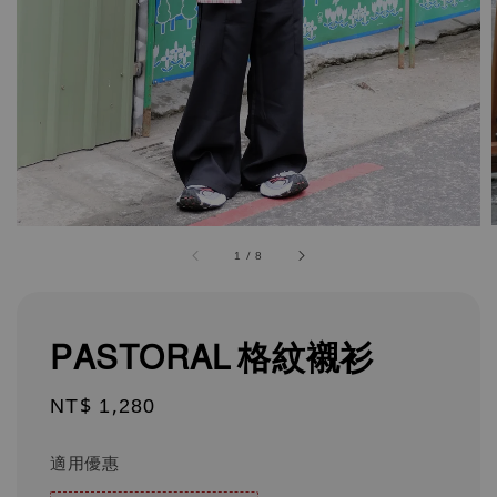
1
/
8
PASTORAL 格紋襯衫
Regular
NT$ 1,280
price
適用優惠