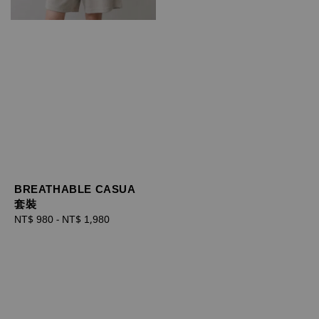
BREATHABLE CASUA
套裝
Regular
NT$ 980
-
NT$ 1,980
price