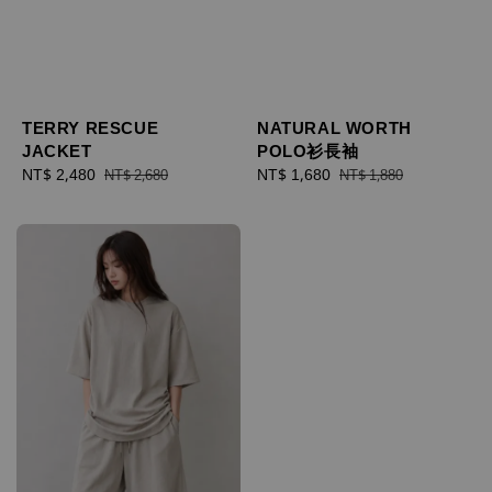
TERRY RESCUE
NATURAL WORTH
JACKET
POLO衫長袖
Sale
NT$ 2,480
Regular
Sale
NT$ 1,680
Regular
NT$ 2,680
NT$ 1,880
price
price
price
price