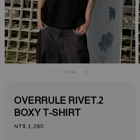
1
/
13
OVERRULE RIVET.2
BOXY T-SHIRT
Regular
NT$ 1,280
price