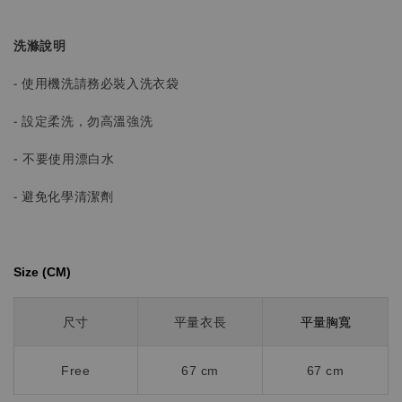
洗滌說明
- 使用機洗請務必裝入洗衣袋
- 設定柔洗，勿高溫強洗
-
不要使用漂白水
- 避免化學清潔劑
Size (CM)⁡⁡
平量胸寬
尺寸
平量衣長
Free
67 cm
67 cm