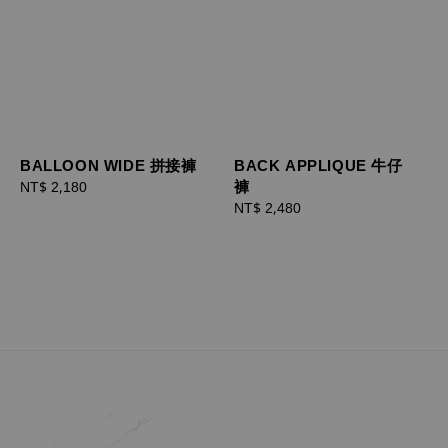
BALLOON WIDE 拼接褲
BACK APPLIQUE 牛仔
褲
Regular
NT$ 2,180
price
Regular
NT$ 2,480
price