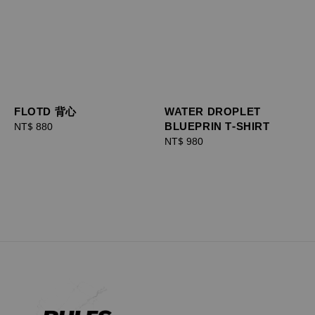
FLOTD 背心
WATER DROPLET
BLUEPRIN T-SHIRT
Regular
NT$ 880
price
Regular
NT$ 980
price