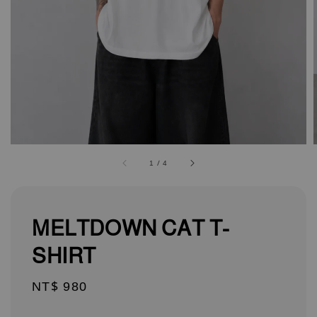
1
/
4
MELTDOWN CAT T-
SHIRT
Regular
NT$ 980
price