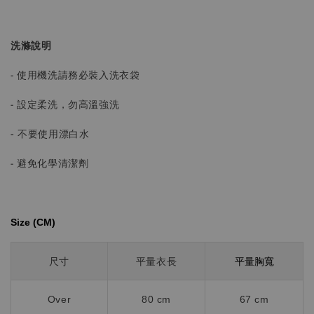
洗滌說明
- 使用機洗請務必裝入洗衣袋
- 設定柔洗，勿高溫強洗
-
不要使用漂白水
- 避免化學清潔劑
Size (CM)⁡⁡
平量胸寬
尺寸
平量衣長
Over
80 cm
67 cm