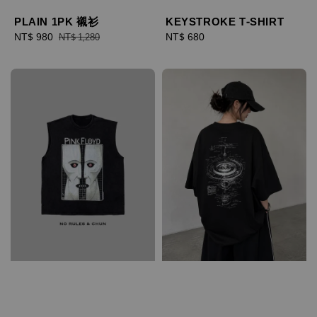
PLAIN 1PK 襯衫
KEYSTROKE T-SHIRT
Sale
NT$ 980
Regular
Regular
NT$ 680
NT$ 1,280
price
price
price