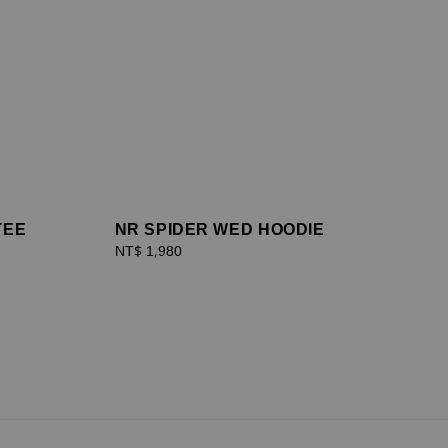
TEE
NR SPIDER WED HOODIE
Regular
NT$ 1,980
price