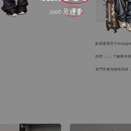
歡迎透過官方
Instag
詢問
（…）
了解庫存
若門市庫存備有現貨