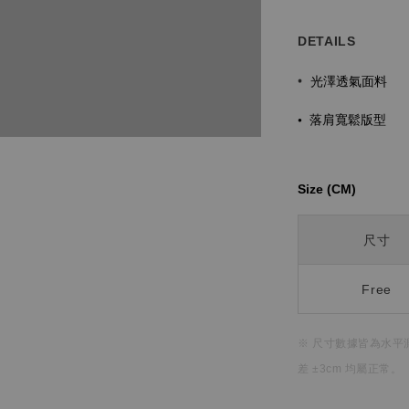
DETAILS
光澤透氣面料
•
•
落肩寬鬆版型
Size (CM)⁡⁡
尺寸
Free
※ 尺寸數據皆為水平
差 ±3cm 均屬正常。