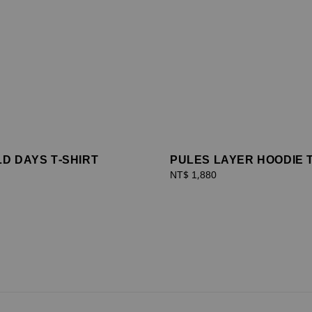
D DAYS T-SHIRT
PULES LAYER HOODIE 
Regular
NT$ 1,880
price