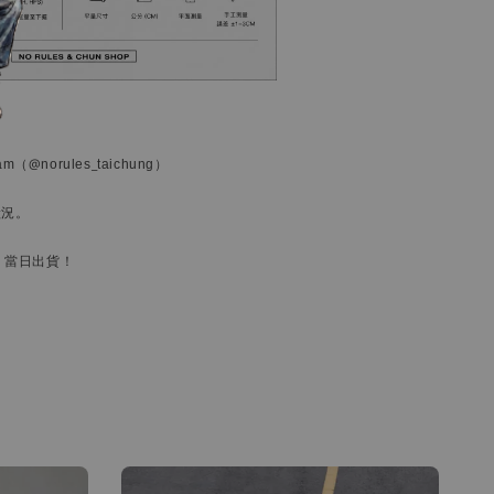
ram
（@norules_taichung）
狀況。
，當日出貨！