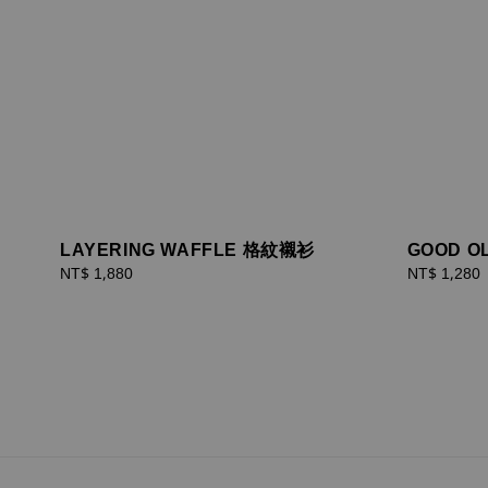
LAYERING WAFFLE 格紋襯衫
GOOD OL
Regular
NT$ 1,880
Regular
NT$ 1,280
price
price