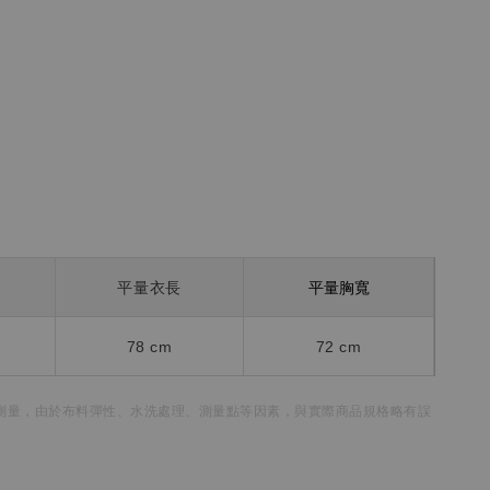
平量胸寬
平量衣長
78 cm
72 cm
測量，
由於布料彈性、水洗處理、測量點等因素，
與實際商品規格略有誤