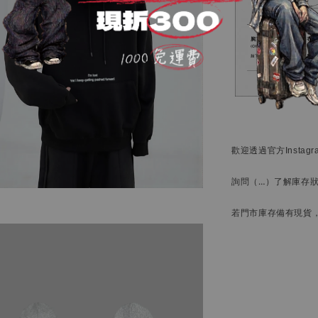
歡迎透過官方
Instag
詢問
（…）
了解庫存
若門市庫存備有現貨