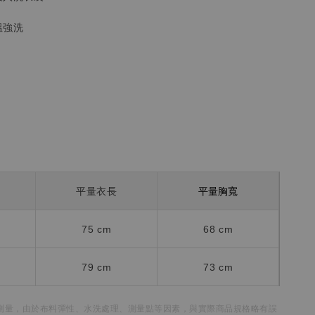
溫強洗
平量胸寬
平量衣長
75 cm
68 cm
79 cm
73 cm
測量，
由於布料彈性、水洗處理、測量點等因素，
與實際商品規格略有誤