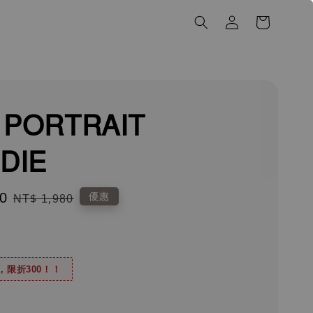
E PORTRAIT
DIE
0
Regular
優惠
NT$ 1,980
price
0，限折300！！