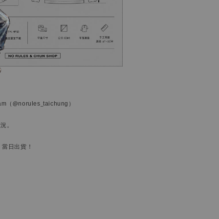
ram
（@norules_taichung）
狀況。
，當日出貨！