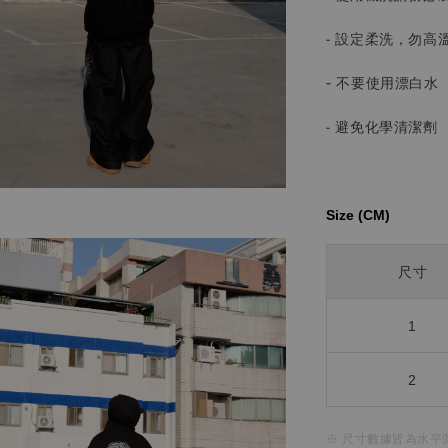
- 設定柔洗，勿高
-
不要使用漂白水
- 避免化學清潔劑
Size (CM)⁡⁡
尺寸
1
2
※ 尺寸數據皆為水平