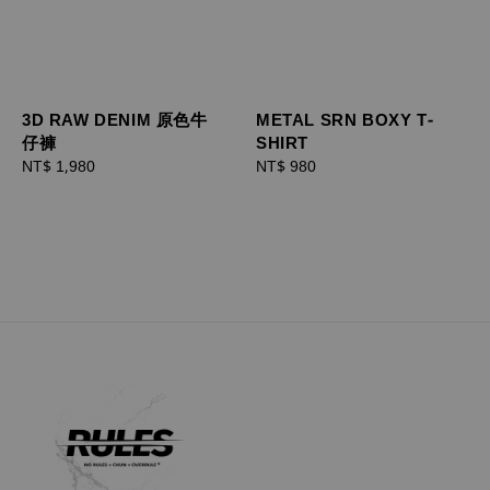
3D RAW DENIM 原色牛
METAL SRN BOXY T-
仔褲
SHIRT
Regular
NT$ 1,980
Regular
NT$ 980
price
price