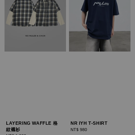
LAYERING WAFFLE 格
NR IYH T-SHIRT
紋襯衫
Regular
NT$ 980