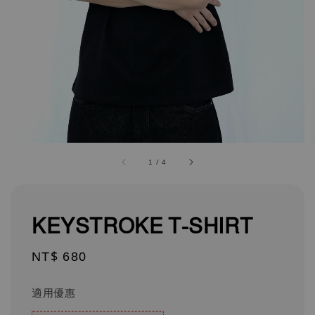
1
/
4
KEYSTROKE T-SHIRT
Regular
NT$ 680
price
適用優惠