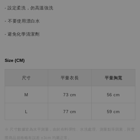
- 設定柔洗，勿高溫強洗
-
不要使用漂白水
- 避免化學清潔劑
Size (CM)⁡⁡
平量胸寬
尺寸
平量衣長
M
73 cm
56 cm
L
77 cm
59 cm
※ 尺寸數據皆為水平測量，
由於布料彈性、水洗處理、測量點等因素，
與實
際商品規格略有誤差 ±3cm 均屬正常。