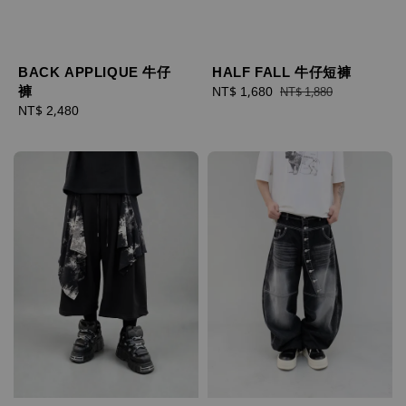
BACK APPLIQUE 牛仔
HALF FALL 牛仔短褲
褲
Sale
NT$ 1,680
Regular
NT$ 1,880
Regular
NT$ 2,480
price
price
price