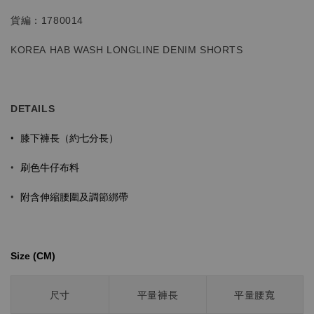
貨編：1780014
KOREA HAB WASH
LONGLINE
DENIM SHORTS
DETAILS
膝下褲長（約七分長）
•
刷色牛仔布料
•
•
附含伸縮腰圍及調節綁帶
Size (CM)⁡⁡
尺寸
平量褲長
平量腰寬