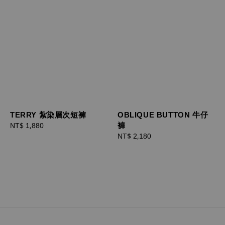
OBLIQUE BUTTON 牛仔
TERRY 紮染層次短褲
褲
Regular
NT$ 1,880
Regular
NT$ 2,180
price
price