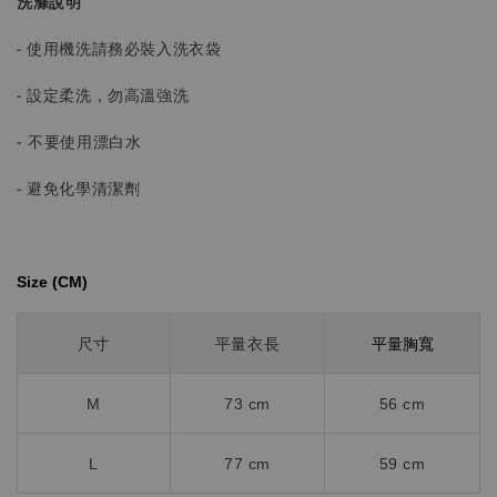
洗滌說明
- 使用機洗請務必裝入洗衣袋
- 設定柔洗，勿高溫強洗
-
不要使用漂白水
- 避免化學清潔劑
Size (CM)⁡⁡
平量胸寬
尺寸
平量衣長
M
73 cm
56 cm
L
77 cm
59 cm