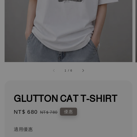
1
/
6
GLUTTON CAT T-SHIRT
Sale
NT$ 680
Regular
優惠
NT$ 780
price
price
適用優惠