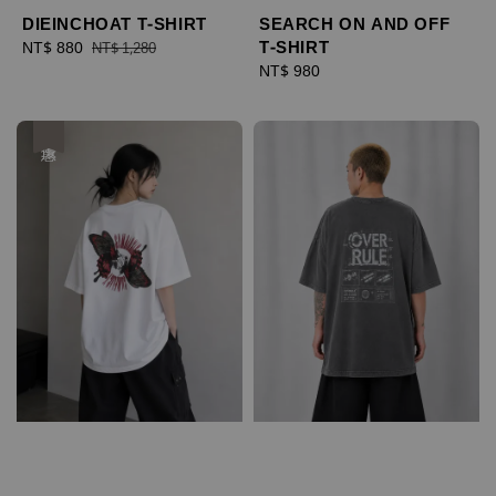
DIEINCHOAT T-SHIRT
SEARCH ON AND OFF
T-SHIRT
Sale
NT$ 880
Regular
NT$ 1,280
price
price
Regular
NT$ 980
price
優惠