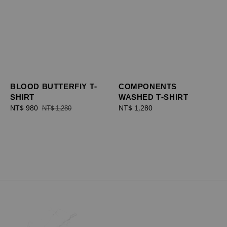
BLOOD BUTTERFIY T-
COMPONENTS
SHIRT
WASHED T-SHIRT
Sale
NT$ 980
Regular
Regular
NT$ 1,280
NT$ 1,280
price
price
price