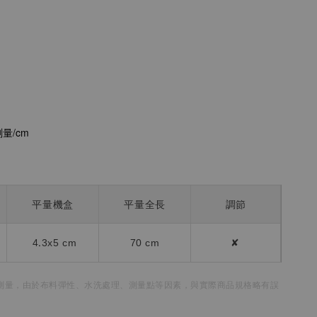
量/cm
平量機盒
平量全長
調節
4.3x5 cm
70 cm
✘
測量，
由於布料彈性、水洗處理、測量點等因素，
與實際商品規格略有誤