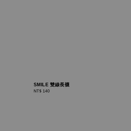
SMILE 雙線長襪
Regular
NT$ 140
price