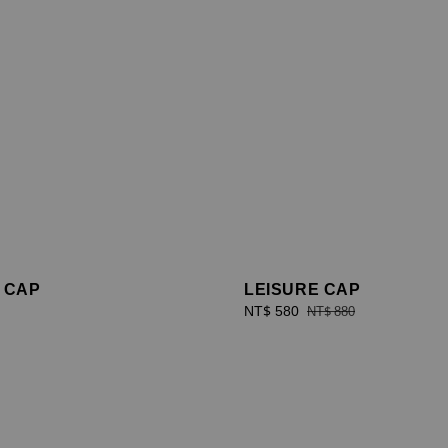
 CAP
LEISURE CAP
Sale
NT$ 580
Regular
NT$ 880
price
price