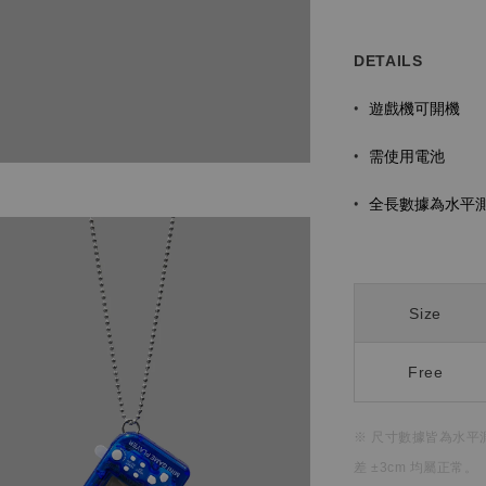
DETAILS
遊戲機可開機
•
需使用電池
•
全長數據為水平測
•
Size
Free
※ 尺寸數據皆為水平
差 ±3cm 均屬正常。