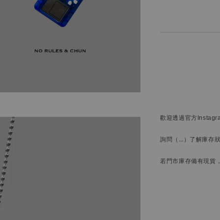
歡迎透過官方
Instag
詢問
（…）
了解庫存
若門市庫存備有現貨