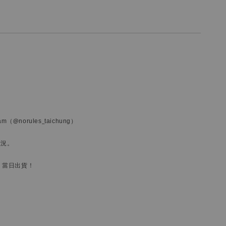
ram
（@norules_taichung）
狀況。
，當日出貨！