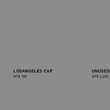
LOSANGELES CAP
UNUSED
Regular
NT$ 780
Regular
NT$ 1,180
price
price