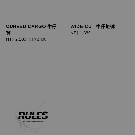
CURVED CARGO 牛仔
WIDE-CUT 牛仔短褲
褲
Regular
NT$ 1,680
Sale
NT$ 2,180
Regular
price
NT$ 2,480
price
price