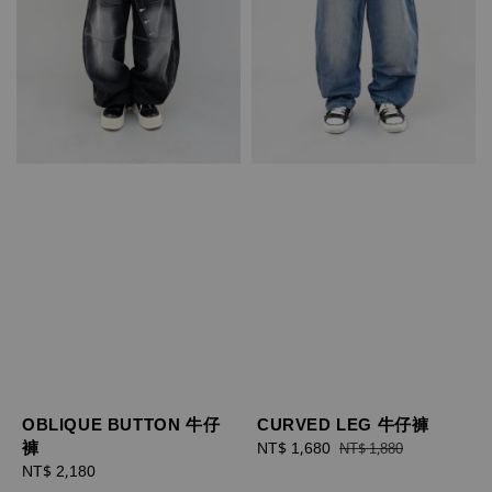
OBLIQUE BUTTON 牛仔
CURVED LEG 牛仔褲
褲
Sale
NT$ 1,680
Regular
NT$ 1,880
Regular
NT$ 2,180
price
price