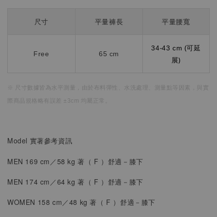
尺寸
平量褲長
平量腰寬
34-43 cm (可延
Free
65 cm
展)
※ 尺寸數據皆為水平測量，
由於布料彈性、水洗處理、測量點等因素，
與實
際商品規格略有誤差 ±3cm 均屬正常。
Model 實著參考資訊
MEN 169 cm／58 kg 著（
F
）
舒適
－膝下
MEN 174 cm／64 kg 著（ F ）
舒適
－
膝下
WOMEN
158 cm／48 kg 著（
F ）
舒適
－
膝下