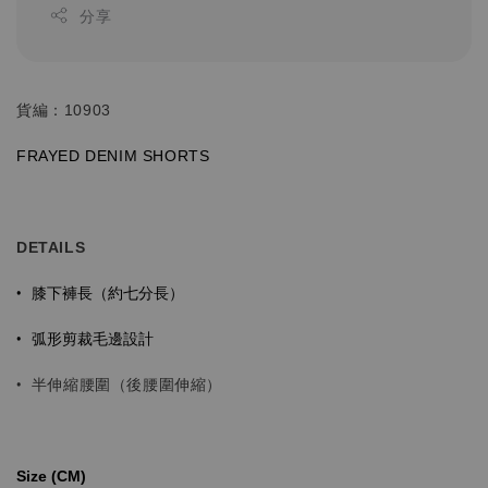
分享
貨編：10903
FRAYED
DENIM SHORTS
DETAILS
膝下褲長（約七分長）
•
弧形剪裁毛邊設計
•
•
半伸縮腰圍（後腰圍伸縮）
Size (CM)⁡⁡