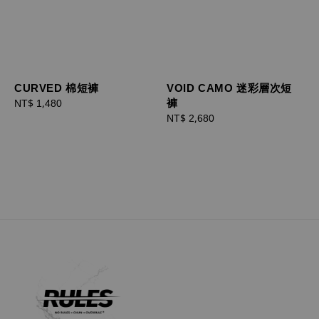
CURVED 棉短褲
VOID CAMO 迷彩層次短
褲
Regular
NT$ 1,480
price
Regular
NT$ 2,680
price