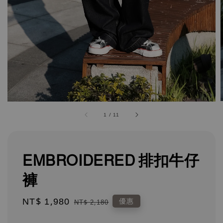
1
/
11
EMBROIDERED 排扣牛仔
褲
Sale
NT$ 1,980
Regular
優惠
NT$ 2,180
price
price