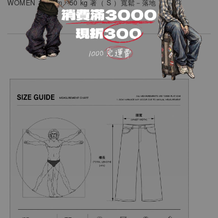
WOMEN
158 cm／50 kg 著（
S
）
寬鬆－落地