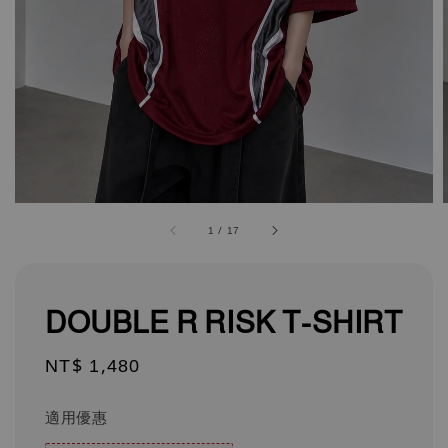
1
/
17
DOUBLE R RISK T-SHIRT
Regular
NT$ 1,480
price
適用優惠