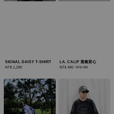
SIGNAL DAISY T-SHIRT
LA. CALIF 透氣背心
Regular
NT$ 1,280
Sale
NT$ 480
Regular
NT$ 780
price
price
price