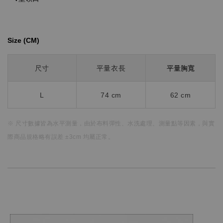
Size (CM)⁡⁡
平量胸寬
尺寸
平量衣長
L
74
cm
62 cm
※ 尺寸數據皆為水平測量，
由於布料彈性、水洗處理、測量點等因素，
與實
際商品規格略有誤差 ±3cm 均屬正常。