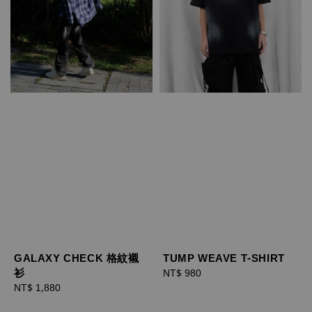
GALAXY CHECK 格紋襯
TUMP WEAVE T-SHIRT
衫
Regular
NT$ 980
Regular
NT$ 1,880
price
price