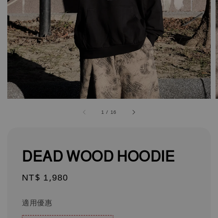
1
/
16
DEAD WOOD HOODIE
Regular
NT$ 1,980
price
適用優惠