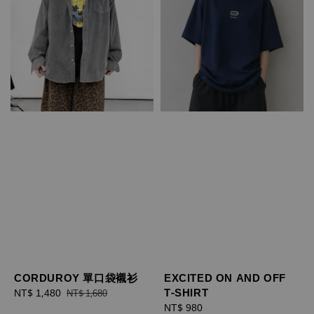
CORDUROY 單口袋襯衫
EXCITED ON AND OFF
T-SHIRT
Sale
NT$ 1,480
Regular
NT$ 1,680
price
price
Regular
NT$ 980