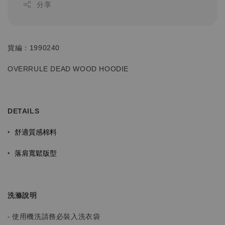
分享
貨編：1990240
OVERRULE DEAD WOOD HOODIE
DETAILS
舒適質感棉料
•
落肩寬鬆版型
•
洗滌說明
- 使用機洗請務必裝入洗衣袋