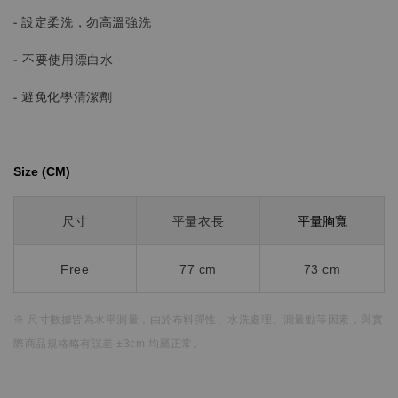
- 設定柔洗，勿高溫強洗
-
不要使用漂白水
- 避免化學清潔劑
Size (CM)⁡⁡
平量胸寬
尺寸
平量衣長
Free
77 cm
73 cm
※ 尺寸數據皆為水平測量，
由於布料彈性、水洗處理、測量點等因素，
與實
際商品規格略有誤差 ±3cm 均屬正常。