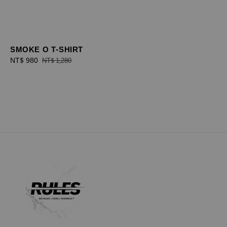
SMOKE O T-SHIRT
Sale
NT$ 980
Regular
NT$ 1,280
price
price