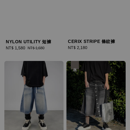
CERIX STRIPE 條紋褲
NYLON UTILITY 短褲
Regular
NT$ 2,180
Sale
NT$ 1,580
Regular
NT$ 1,680
price
price
price
優惠