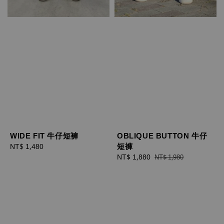
WIDE FIT 牛仔短褲
OBLIQUE BUTTON 牛仔
短褲
Regular
NT$ 1,480
price
Sale
NT$ 1,880
Regular
NT$ 1,980
price
price