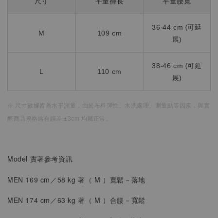
尺寸
平量褲長
平量腰寬
36-44 cm (可延
M
109 cm
展)
38-46 cm (可延
L
110 cm
展)
※ 尺寸數據皆為水平測量，
由於布料彈性、水洗處理、測量點等因素，
與實
際商品規格略有誤差 ±3cm 均屬正常。
Model 實著參考資訊
MEN 169 cm／58 kg 著（
M
）
寬鬆
－落地
MEN 174 cm／63 kg 著（
M
）合腰
－
寬鬆