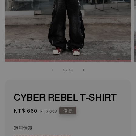
1
/
10
CYBER REBEL T-SHIRT
Sale
NT$ 680
Regular
優惠
NT$ 880
price
price
適用優惠