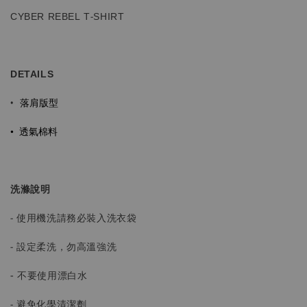
CYBER REBEL T-SHIRT
DETAILS
落肩版型
•
•
透氣棉料
洗滌說明
- 使用機洗請務必裝入洗衣袋
- 設定柔洗，勿高溫強洗
-
不要使用漂白水
- 避免化學清潔劑