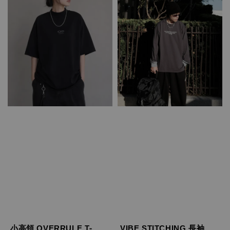
小高領 OVERRULE T-
VIBE STITCHING 長袖