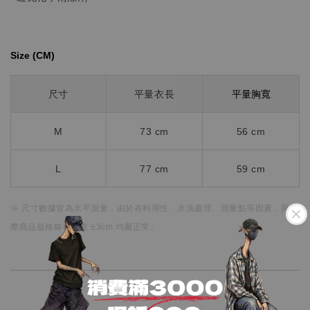
Size (CM)⁡⁡
平量胸寬
尺寸
平量衣長
M
73 cm
56 cm
L
77 cm
59 cm
※ 尺寸數據皆為水平測量，
由於布料彈性、水洗處理、測量點等因素，
與實
際商品規格略有誤差 ±3cm 均屬正常。