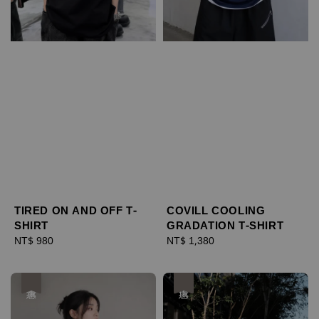
TIRED ON AND OFF T-
COVILL COOLING
SHIRT
GRADATION T-SHIRT
Regular
NT$ 980
Regular
NT$ 1,380
price
price
優惠
優惠