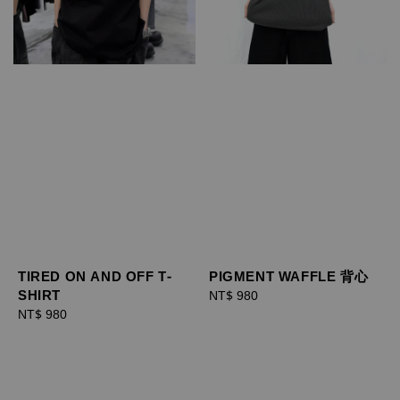
TIRED ON AND OFF T-
PIGMENT WAFFLE 背心
SHIRT
Regular
NT$ 980
Regular
NT$ 980
price
price