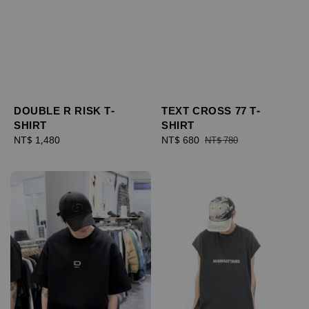
DOUBLE R RISK T-
TEXT CROSS 77 T-
SHIRT
SHIRT
Regular
NT$ 1,480
Sale
NT$ 680
Regular
NT$ 780
price
price
price