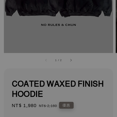
1
/
2
COATED WAXED FINISH
HOODIE
Sale
NT$ 1,980
Regular
優惠
NT$ 2,180
price
price