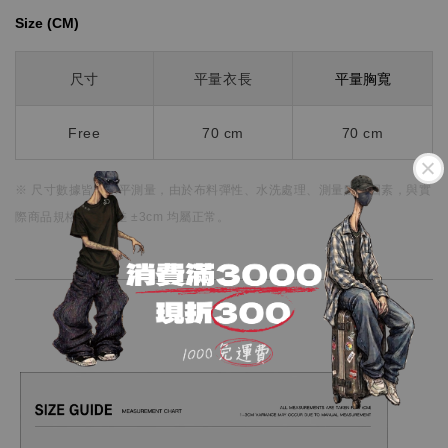
Size (CM)⁡⁡
平量胸寬
尺寸
平量衣長
Free
70 cm
70 cm
※ 尺寸數據皆為水平測量，
由於布料彈性、水洗處理、測量點等因素，
與實
際商品規格略有誤差 ±3cm 均屬正常。