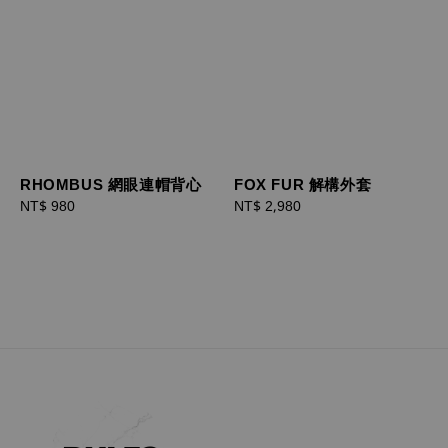
RHOMBUS 網眼連帽背心
FOX FUR 解構外套
Regular
NT$ 980
Regular
NT$ 2,980
price
price