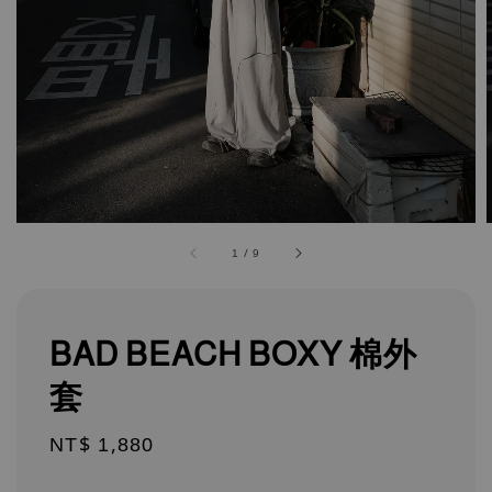
1
/
9
BAD BEACH BOXY 棉外
套
Regular
NT$ 1,880
price