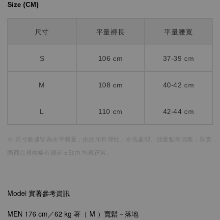
Size (CM)⁡⁡
尺寸
平量褲長
平量腰寬
S
106 cm
37-39 cm
M
108 cm
40-42 cm
L
110 cm
42-44 cm
※ 尺寸數據皆為水平測量，
由於布料彈性、水洗處理、測量點等因素，
與實
際商品規格略有誤差 ±3cm 均屬正常。
Model 實著參考資訊
MEN 176 cm／62 kg 著（ M ）
寬鬆－落地