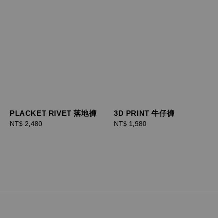
PLACKET RIVET 落地褲
3D PRINT 牛仔褲
Regular
NT$ 2,480
Regular
NT$ 1,980
price
price