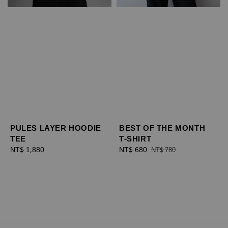
PULES LAYER HOODIE
BEST OF THE MONTH
TEE
T-SHIRT
Regular
NT$ 1,880
Sale
NT$ 680
Regular
NT$ 780
price
price
price