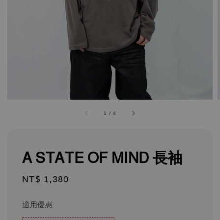
1
/
4
A STATE OF MIND 長袖
Regular
NT$ 1,380
price
適用優惠