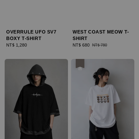
OVERRULE UFO SV7
WEST COAST MEOW T-
BOXY T-SHIRT
SHIRT
Regular
NT$ 1,280
Sale
NT$ 680
Regular
NT$ 780
price
price
price
優惠