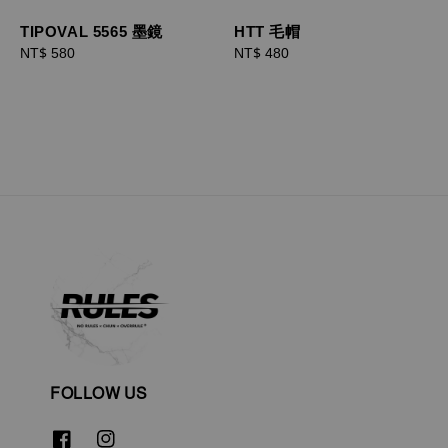
TIPOVAL 5565 墨鏡
HTT 毛帽
Regular
NT$ 580
Regular
NT$ 480
price
price
FOLLOW US