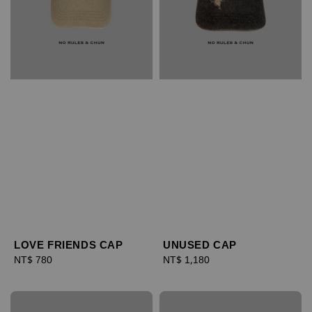
LOVE FRIENDS CAP
UNUSED CAP
Regular
NT$ 780
Regular
NT$ 1,180
price
price