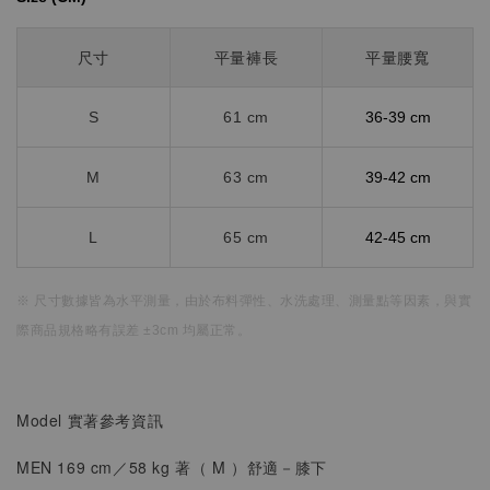
尺寸
平量褲長
平量腰寬
S
61 cm
36-39 cm
M
63 cm
39-42 cm
L
65 cm
42-45 cm
※ 尺寸數據皆為水平測量，
由於布料彈性、水洗處理、測量點等因素，
與實
際商品規格略有誤差 ±3cm 均屬正常。
Model 實著參考資訊
MEN 169 cm／58 kg 著（ M
）
舒適
－膝下