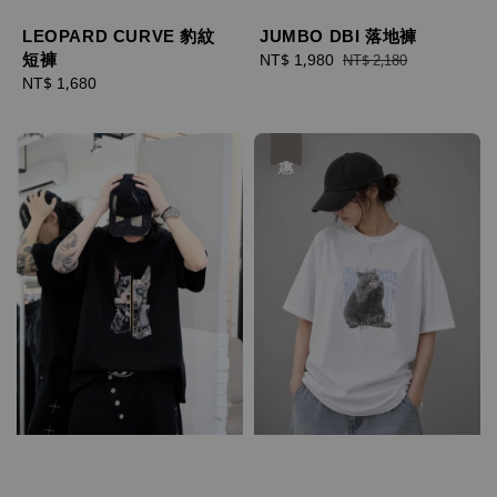
LEOPARD CURVE 豹紋
JUMBO DBI 落地褲
短褲
Sale
NT$ 1,980
Regular
NT$ 2,180
Regular
NT$ 1,680
price
price
price
優惠