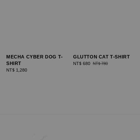
MECHA CYBER DOG T-
GLUTTON CAT T-SHIRT
SHIRT
Sale
NT$ 680
Regular
NT$ 780
Regular
NT$ 1,280
price
price
price