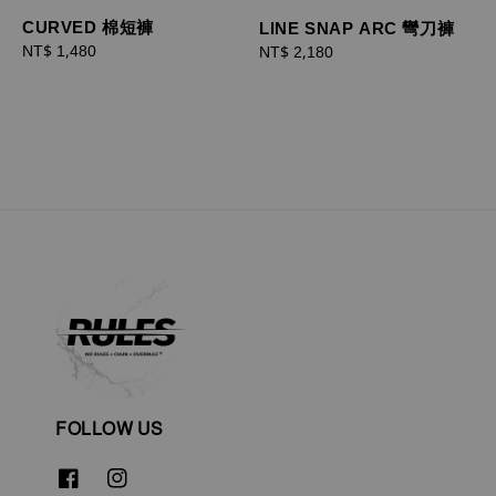
CURVED 棉短褲
LINE SNAP ARC 彎刀褲
Regular
NT$ 1,480
Regular
NT$ 2,180
price
price
FOLLOW US