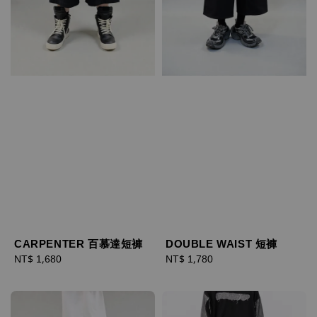
CARPENTER 百慕達短褲
DOUBLE WAIST 短褲
Regular
NT$ 1,680
Regular
NT$ 1,780
price
price