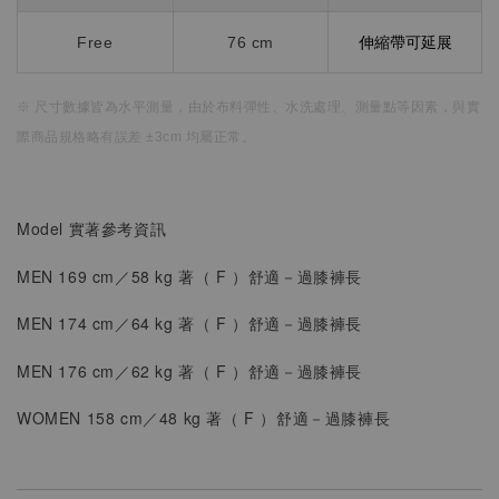
Free
76 cm
伸縮帶可延展
※ 尺寸數據皆為水平測量，
由於布料彈性、水洗處理、測量點等因素，
與實
際商品規格略有誤差 ±3cm 均屬正常。
Model 實著參考資訊
MEN 169 cm／58 kg 著（
F
）
舒適
－過膝褲長
MEN 174 cm／64 kg 著（ F ）
舒適
－
過膝褲長
MEN 176 cm／62 kg 著（ F ）
舒適
－
過膝褲長
WOMEN
158 cm／48 kg 著（
F ）
舒適
－
過膝褲長