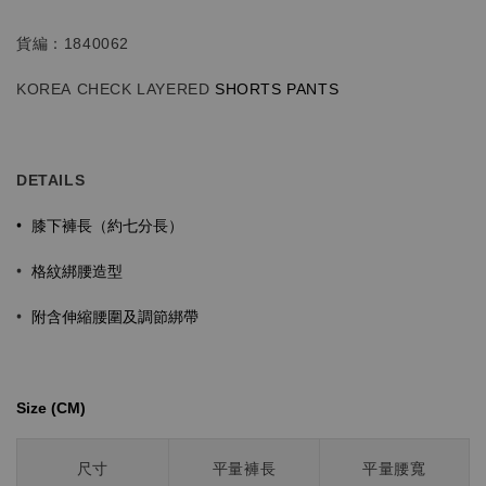
貨編：1840062
KOREA CHECK LAYERED
SHORTS
PANTS
DETAILS
膝下褲長（約七分長）
•
格紋綁腰造型
•
•
附含伸縮腰圍及調節綁帶
Size (CM)⁡⁡
尺寸
平量褲長
平量腰寬