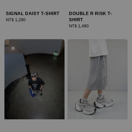
SIGNAL DAISY T-SHIRT
DOUBLE R RISK T-
SHIRT
Regular
NT$ 1,280
price
Regular
NT$ 1,480
price
優惠