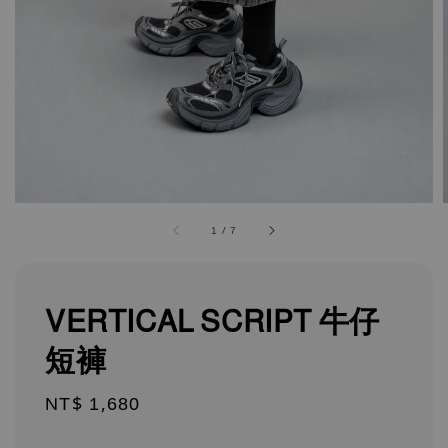
1
/
7
VERTICAL SCRIPT 牛仔
短褲
Regular
NT$ 1,680
price