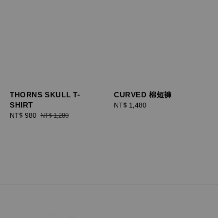
THORNS SKULL T-
CURVED 棉短褲
SHIRT
Regular
NT$ 1,480
Sale
NT$ 980
Regular
price
NT$ 1,280
price
price