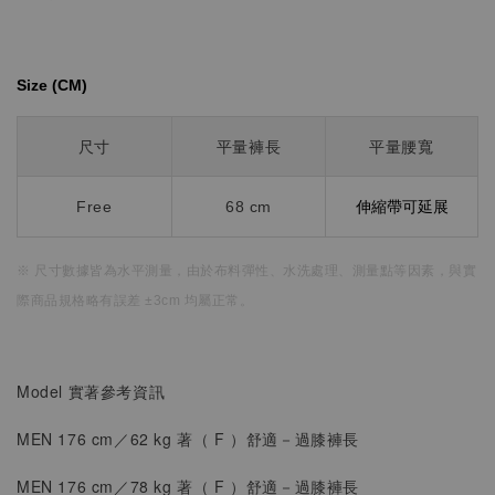
Size (CM)⁡⁡
尺寸
平量褲長
平量腰寬
Free
68 cm
伸縮帶可延展
※ 尺寸數據皆為水平測量，
由於布料彈性、水洗處理、測量點等因素，
與實
際商品規格略有誤差 ±3cm 均屬正常。
Model 實著參考資訊
MEN 176 cm／62 kg 著（
F
）
舒適
－過膝褲長
MEN 176 cm／78 kg 著（
F
）
舒適
－過膝褲長