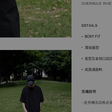
OVERRULE RIVE
DETAILS
• BOXY FIT
寬短版型
•
• 造型五金
領口設
• 高質感面料
洗滌說明
- 使用機洗請務必