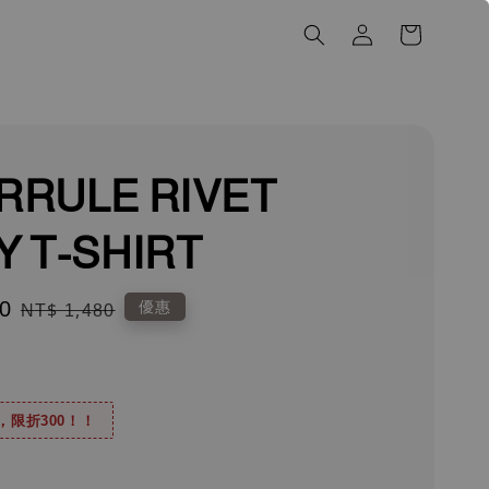
RRULE RIVET
Y T-SHIRT
0
Regular
優惠
NT$ 1,480
price
0，限折300！！