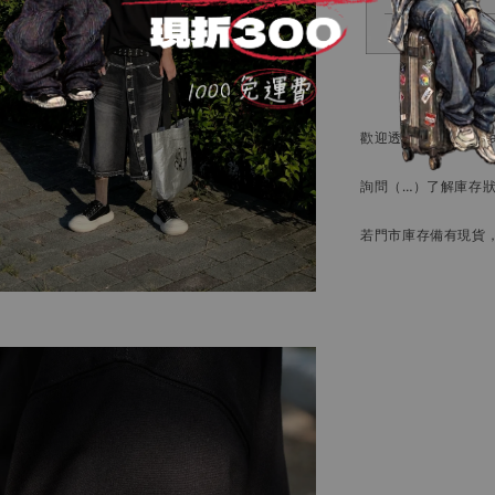
歡迎透過官方
Instag
詢問
（…）
了解庫存
若門市庫存備有現貨