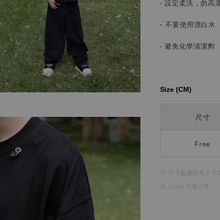
- 設定柔洗，勿高
-
不要使用漂白水
- 避免化學清潔劑
Size (CM)⁡⁡
尺寸
Free
※ 尺寸數據皆為水平
差 ±3cm 均屬正常。