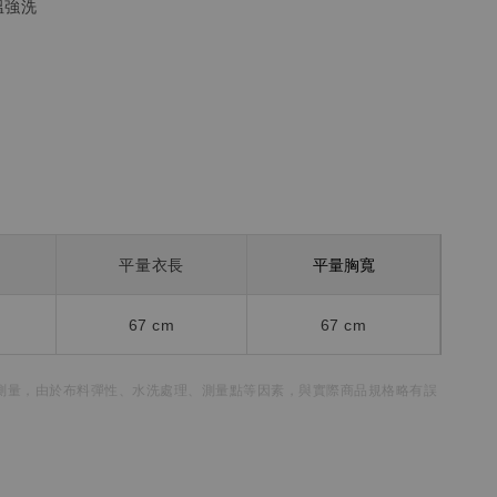
溫強洗
平量胸寬
平量衣長
67 cm
67 cm
測量，
由於布料彈性、水洗處理、測量點等因素，
與實際商品規格略有誤