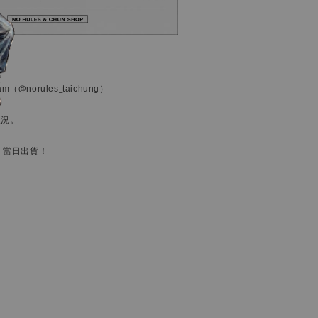
ram
（@norules_taichung）
狀況。
，當日出貨！