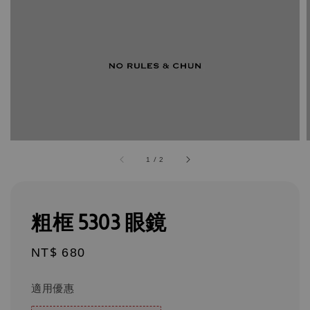
1
/
2
粗框 5303 眼鏡
Regular
NT$ 680
price
適用優惠