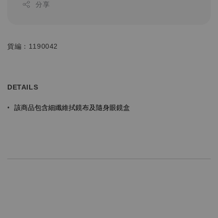
分享
貨編：1190042
DETAILS
該商品包含細纖維拭鏡布及隨身眼鏡盒
•