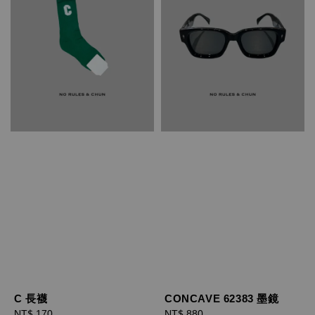
C 長襪
CONCAVE 62383 墨鏡
Regular
NT$ 170
Regular
NT$ 880