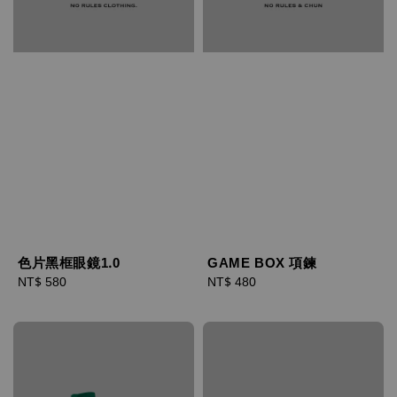
色片黑框眼鏡1.0
GAME BOX 項鍊
Regular
NT$ 580
Regular
NT$ 480
price
price