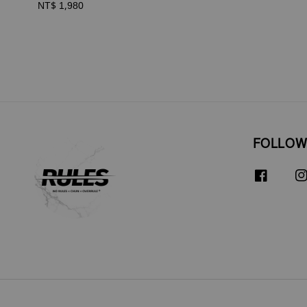
Regular
NT$ 1,980
price
FOLLOW