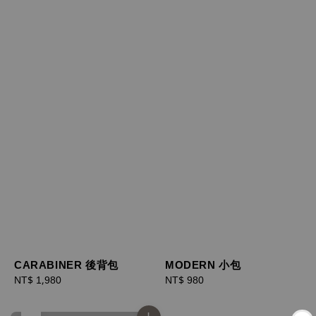
CARABINER 後背包
MODERN 小包
Regular
NT$ 1,980
Regular
NT$ 980
price
price