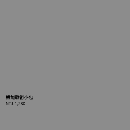
機能戰術小包
Regular
NT$ 1,280
price