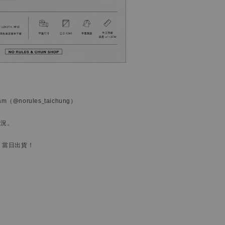
ram
（@norules_taichung）
狀況。
，當日出貨！