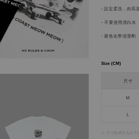
- 設定柔洗，勿高
-
不要使用漂白水
- 避免化學清潔劑
Size (CM)⁡⁡
尺寸
M
L
※ 尺寸數據皆為水平