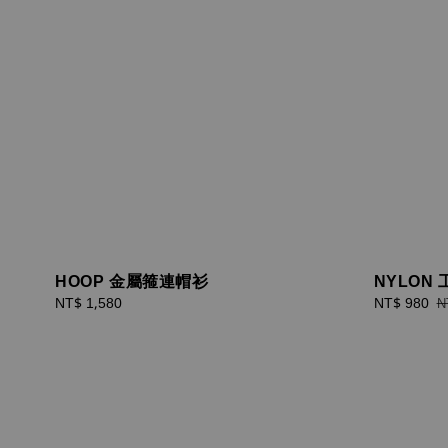
HOOP 金屬箍連帽衫
NYLON
Regular
NT$ 1,580
Sale
NT$ 980
R
N
price
price
p