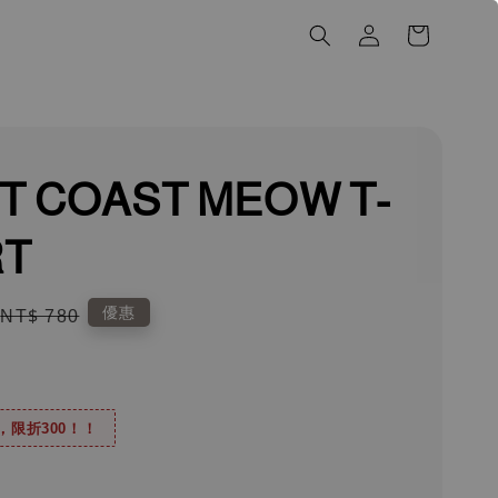
T COAST MEOW T-
RT
Regular
優惠
NT$ 780
price
0，限折300！！