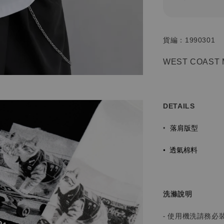
貨編：1990301
WEST COAST 
DETAILS
落肩版型
•
•
透氣棉料
洗滌說明
- 使用機洗請務必