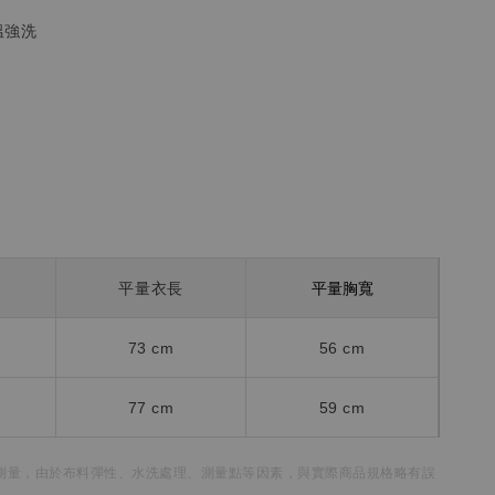
溫強洗
平量胸寬
平量衣長
73 cm
56 cm
77 cm
59 cm
測量，
由於布料彈性、水洗處理、測量點等因素，
與實際商品規格略有誤