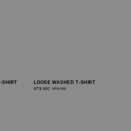
-SHIRT
LOOSE WASHED T-SHIRT
Sale
NT$ 680
Regular
NT$ 780
price
price