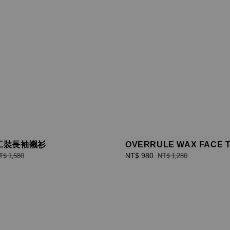
 工裝長袖襯衫
OVERRULE WAX FACE T
egular
Sale
NT$ 980
Regular
T$ 1,580
NT$ 1,280
rice
price
price