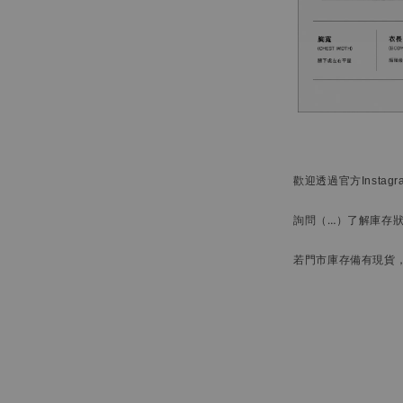
歡迎透過官方
Instag
詢問
（…）
了解庫存
若門市庫存備有現貨