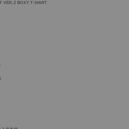
 VER.2 BOXY T-SHIRT
計
節