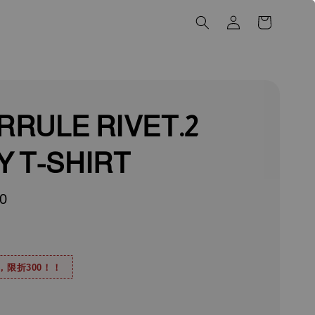
RRULE RIVET.2
Y T-SHIRT
0
0，限折300！！