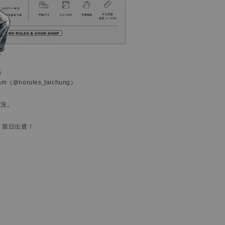
ram
（@norules_taichung）
狀況。
，當日出貨！