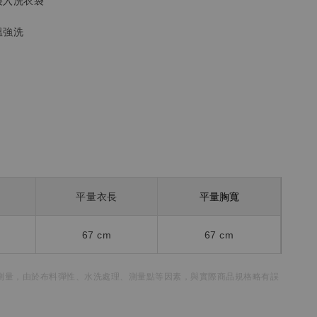
裝入洗衣袋
溫強洗
平量胸寬
平量衣長
67 cm
67 cm
測量，
由於布料彈性、水洗處理、測量點等因素，
與實際商品規格略有誤