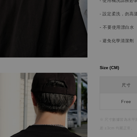
- 使用機洗請務必
- 設定柔洗，勿高
-
不要使用漂白水
- 避免化學清潔劑
Size (CM)⁡⁡
尺寸
Free
※ 尺寸數據皆為水平
差 ±3cm 均屬正常。