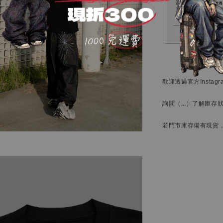
歡迎透過官方
Instag
詢問
（…）
了解庫存
若門市庫存備有現貨