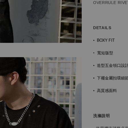
OVERRULE RIVET
DETAILS
• BOXY FIT
寬短版型
•
• 造型五金
領口設
• 下襬金屬扣環細
• 高質感面料
洗滌說明