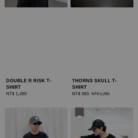
DOUBLE R RISK T-
THORNS SKULL T-
SHIRT
SHIRT
Regular
NT$ 1,480
Sale
NT$ 980
Regular
NT$ 1,280
price
price
price
優惠