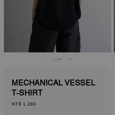
1
/
13
MECHANICAL VESSEL
T-SHIRT
Regular
NT$ 1,280
price