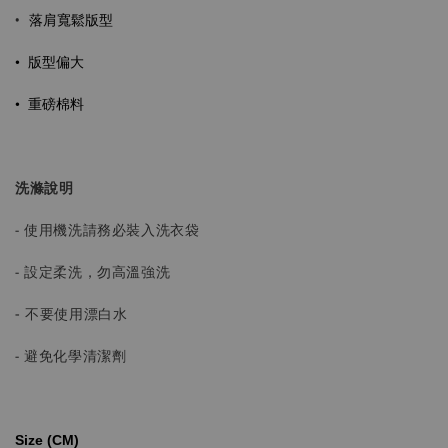
落肩寬鬆版型
•
•
版型偏大
•
重磅棉料
洗滌說明
- 使用機洗請務必裝入洗衣袋
- 設定柔洗，勿高溫強洗
-
不要使用漂白水
- 避免化學清潔劑
Size (CM)⁡⁡