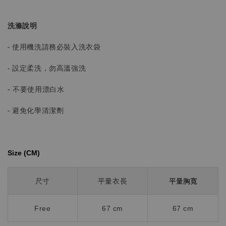
洗滌說明
- 使用機洗請務必裝入洗衣袋
- 設定柔洗，勿高溫強洗
-
不要使用漂白水
- 避免化學清潔劑
Size (CM)⁡⁡
平量胸寬
尺寸
平量衣長
Free
67 cm
67 cm