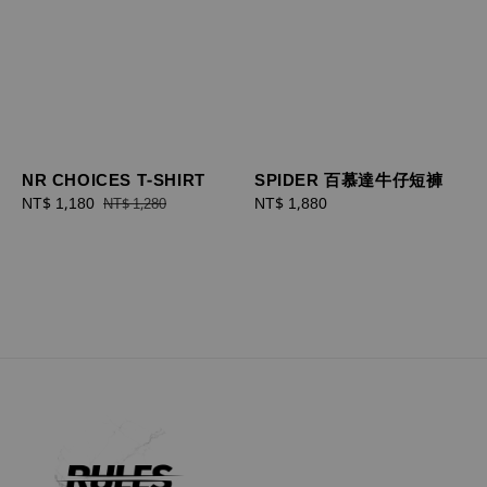
NR CHOICES T-SHIRT
SPIDER 百慕達牛仔短褲
Sale
NT$ 1,180
Regular
Regular
NT$ 1,880
NT$ 1,280
price
price
price