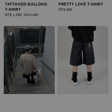
TATTOOED BULLDOG
PRETTY LOVE T-SHIRT
T-SHIRT
Regular
NT$ 680
Sale
NT$ 1,280
Regular
price
NT$ 1,480
price
price
優惠