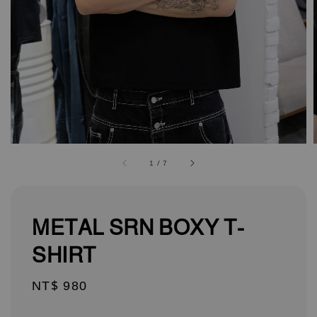
1
/
7
METAL SRN BOXY T-
SHIRT
Regular
NT$ 980
price