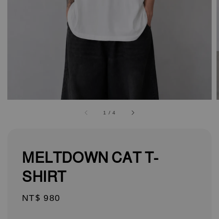
1
/
4
MELTDOWN CAT T-
SHIRT
Regular
NT$ 980
price