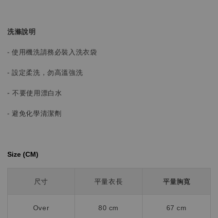
洗滌說明
- 使用機洗請務必裝入洗衣袋
- 設定柔洗，勿高溫強洗
-
不要使用漂白水
- 避免化學清潔劑
Size (CM)⁡⁡
平量胸寬
尺寸
平量衣長
Over
80 cm
67 cm