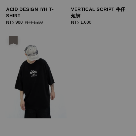
ACID DESIGN IYH T-
VERTICAL SCRIPT 牛仔
SHIRT
短褲
Sale
NT$ 980
Regular
Regular
NT$ 1,680
NT$ 1,280
price
price
price
優惠