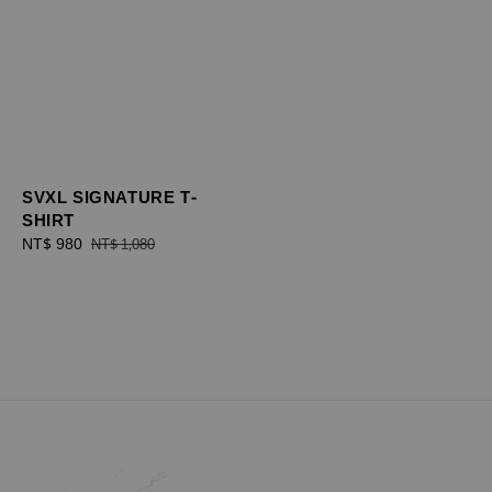
SVXL SIGNATURE T-
SHIRT
Sale
NT$ 980
Regular
NT$ 1,080
price
price