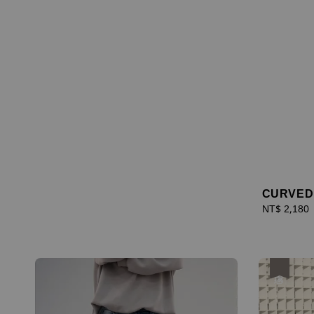
CURVED
Sale
NT$ 2,180
price
優惠