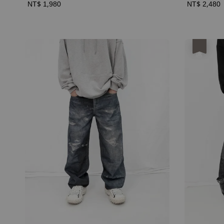
Regular
NT$ 1,980
Regular
NT$ 2,480
price
price
優惠