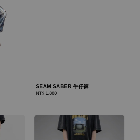
SEAM SABER 牛仔褲
Regular
NT$ 1,880
price