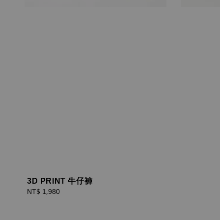
3D PRINT 牛仔褲
Regular
NT$ 1,980
price