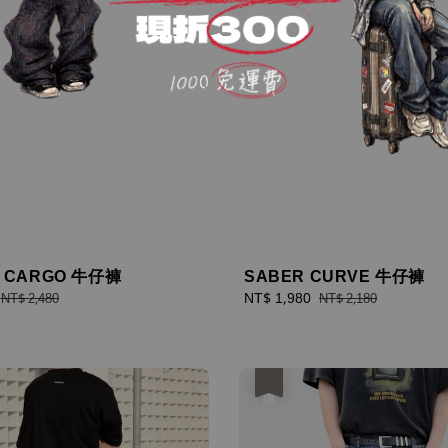
 CARGO 牛仔褲
SABER CURVE 牛仔褲
Regular
Sale
NT$ 1,980
Regular
NT$ 2,480
NT$ 2,180
price
price
price
優惠