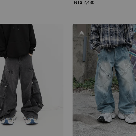
Regular
NT$ 2,480
price
優惠