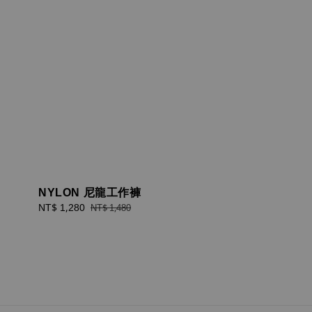
NYLON 尼龍工作褲
Sale
NT$ 1,280
Regular
NT$ 1,480
price
price