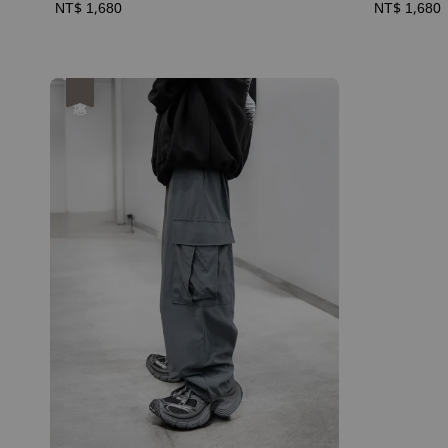
Regular
NT$ 1,680
Regular
NT$ 1,680
price
price
優惠