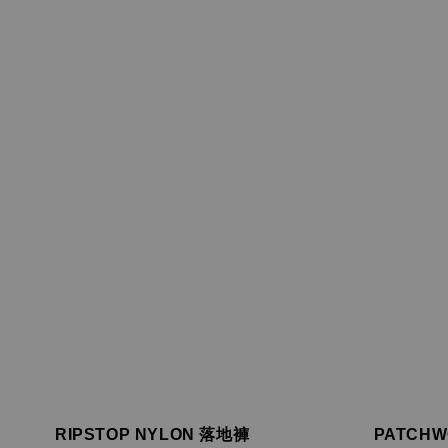
RIPSTOP NYLON 落地褲
PATCHW